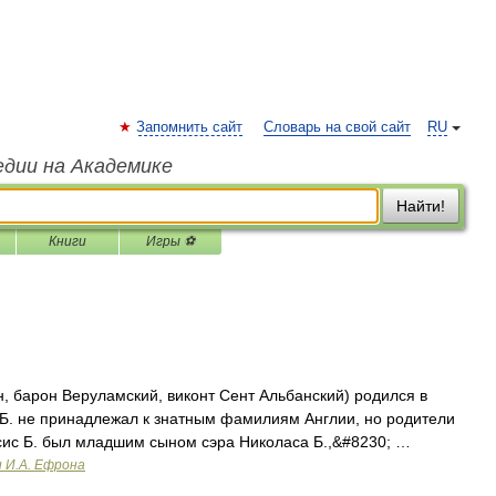
Запомнить сайт
Словарь на свой сайт
RU
едии на Академике
Найти!
Книги
Игры ⚽
н, барон Веруламский, виконт Сент Альбанский) родился в
д Б. не принадлежал к знатным фамилиям Англии, но родители
ис Б. был младшим сыном сэра Николаса Б.,&#8230; …
и И.А. Ефрона