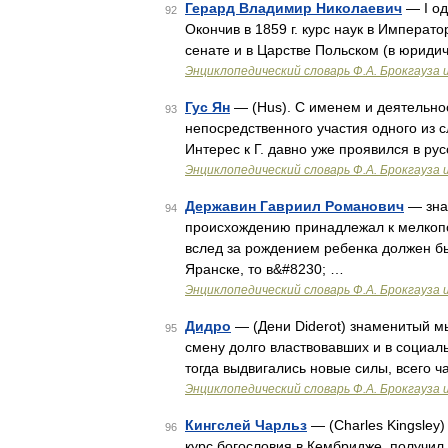
Герард Владимир Николаевич
— I од
92
Окончив в 1859 г. курс наук в Императ
сенате и в Царстве Польском (в юриди
Энциклопедический словарь Ф.А. Брокгауза 
Гус Ян
— (Hus). С именем и деятельно
93
непосредственного участия одного из 
Интерес к Г. давно уже проявился в р
Энциклопедический словарь Ф.А. Брокгауза 
Державин Гавриил Романович
— знам
94
происхождению принадлежал к мелкопо
вслед за рождением ребенка должен бы
Яранске, то в&#8230; …
Энциклопедический словарь Ф.А. Брокгауза 
Дидро
— (Дени Diderot) знаменитый мыс
95
смену долго властвовавших и в социал
тогда выдвигались новые силы, всего
Энциклопедический словарь Ф.А. Брокгауза 
Кингслей Чарльз
— (Charles Kingsley
96
курс богословия в Кембридже, получил