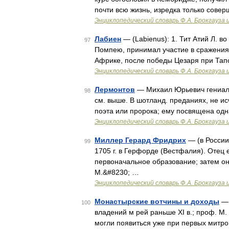
почти всю жизнь, изредка только совер
Энциклопедический словарь Ф.А. Брокгауза 
Лабиен
— (Labienus): 1. Тит Атий Л. в
97
Помпею, принимал участие в сражениях
Африке, после победы Цезаря при Тап
Энциклопедический словарь Ф.А. Брокгауза 
Лермонтов
— Михаил Юрьевич гениальны
98
см. выше. В шотланд. преданиях, не и
поэта или пророка; ему посвящена одн
Энциклопедический словарь Ф.А. Брокгауза 
Миллер Герард Фридрих
— (в России
99
1705 г. в Герфорде (Вестфалия). Отец 
первоначальное образование; затем он
М.&#8230; …
Энциклопедический словарь Ф.А. Брокгауза 
Монастырские вотчины и доходы
— 
100
владений м рей раньше XI в.; проф. М.
могли появиться уже при первых митро