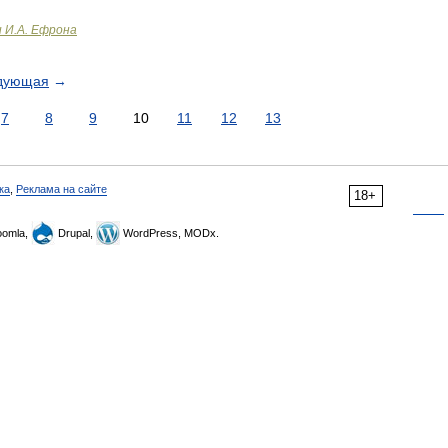
и И.А. Ефрона
дующая
→
7
8
9
10
11
12
13
ка
,
Реклама на сайте
18+
omla,
Drupal,
WordPress, MODx.