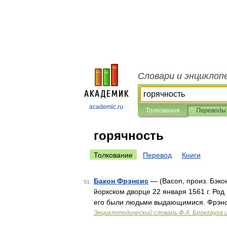
Словари и энциклоп
academic.ru
Толкования
Переводы
горячность
Толкование
Перевод
Книги
Бакон Фрэнсис
— (Bacon, произ. Бэко
91
йоркском дворце 22 января 1561 г. Ро
его были людьми выдающимися. Фрэнс
Энциклопедический словарь Ф.А. Брокгауза 