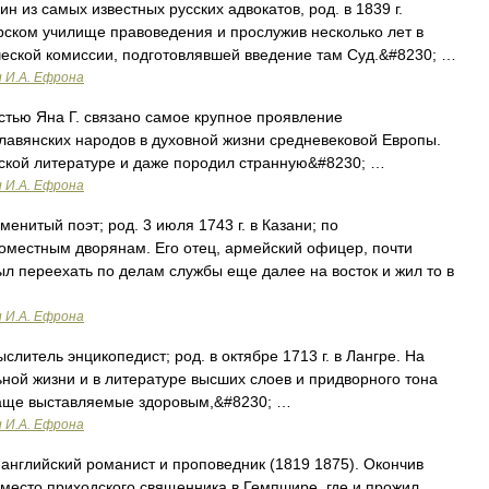
ин из самых известных русских адвокатов, род. в 1839 г.
орском училище правоведения и прослужив несколько лет в
ческой комиссии, подготовлявшей введение там Суд.&#8230; …
и И.А. Ефрона
стью Яна Г. связано самое крупное проявление
славянских народов в духовной жизни средневековой Европы.
усской литературе и даже породил странную&#8230; …
и И.А. Ефрона
енитый поэт; род. 3 июля 1743 г. в Казани; по
местным дворянам. Его отец, армейский офицер, почти
л переехать по делам службы еще далее на восток и жил то в
и И.А. Ефрона
литель энцикопедист; род. в октябре 1713 г. в Лангре. На
ьной жизни и в литературе высших слоев и придворного тона
 чаще выставляемые здоровым,&#8230; …
и И.А. Ефрона
) английский романист и проповедник (1819 1875). Окончив
 место приходского священника в Гемпшире, где и прожил