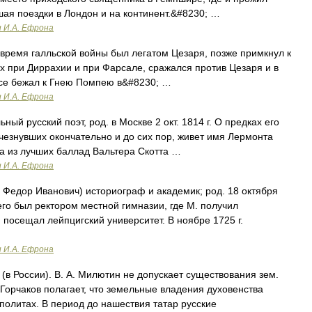
шая поездки в Лондон и на континент.&#8230; …
и И.А. Ефрона
о время галльской войны был легатом Цезаря, позже примкнул к
 при Диррахии и при Фарсале, сражался против Цезаря и в
се бежал к Гнею Помпею в&#8230; …
и И.А. Ефрона
й русский поэт, род. в Москве 2 окт. 1814 г. О предках его
счезнувших окончательно и до сих пор, живет имя Лермонта
а из лучших баллад Вальтера Скотта …
и И.А. Ефрона
 Федор Иванович) историограф и академик; род. 18 октября
его был ректором местной гимназии, где М. получил
 посещал лейпцигский университет. В ноябре 1725 г.
и И.А. Ефрона
(в России). В. А. Милютин не допускает существования зем.
 Горчаков полагает, что земельные владения духовенства
политах. В период до нашествия татар русские