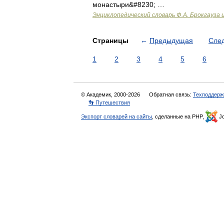
монастыри&#8230; …
Энциклопедический словарь Ф.А. Брокгауза 
Страницы
←
Предыдущая
Сле
1
2
3
4
5
6
© Академик, 2000-2026
Обратная связь:
Техподдерж
👣 Путешествия
Экспорт словарей на сайты
, сделанные на PHP,
Jo